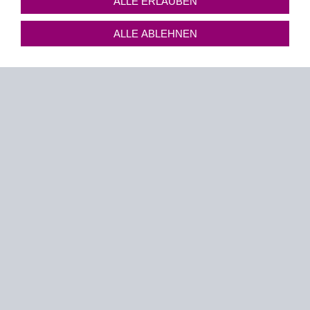
ALLE ERLAUBEN
ALLE ABLEHNEN
Unser neuer Film über Meinke Energy
GmbH
Stellenangebot